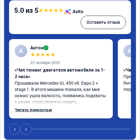
5.0 из 5
★
★
★
★
★
Avito
Оставить отзыв
Антон
✓
А
A
★
★
★
★
★
22 октября 2025
«Чип тюнинг двигателя автомобиля за 1-
«Чип тю
2 часа»
Приняли
быстро!
Прошивали Mercedes GL 450 v8. Евро 2 + 
ощутима
stage 1. В итоге машина поехала, как мне 
нужно: ушла валкость, появились подхваты 
с низов, стало приятно ездить.

Одни из лучших трат, в авто! 🔥
Читать полностью
‹
›