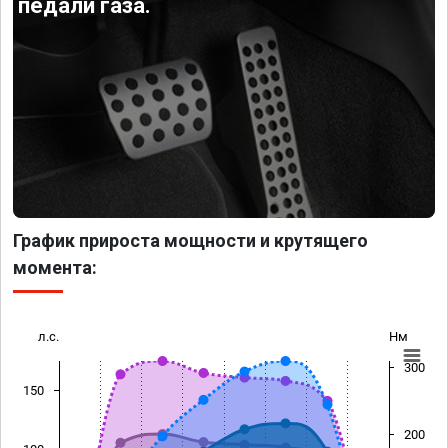
педали газа.
График прироста мощности и крутящего
момента:
л.с.
Нм
300
150
200