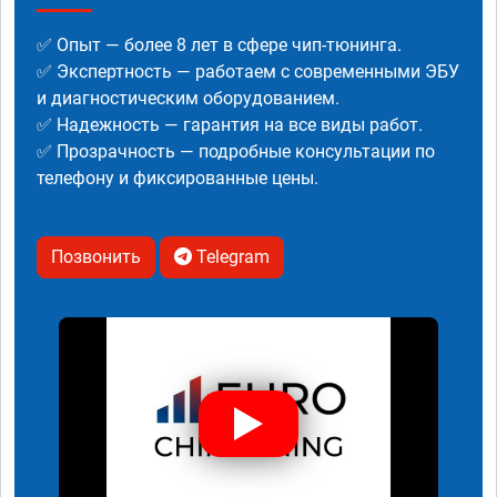
✅ Опыт — более 8 лет в сфере чип-тюнинга.
✅ Экспертность — работаем с современными ЭБУ
и диагностическим оборудованием.
✅ Надежность — гарантия на все виды работ.
✅ Прозрачность — подробные консультации по
телефону и фиксированные цены.
Позвонить
Telegram