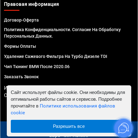
Правовая информация
Договор-Оферта
Политика Конфиденциальности. Согласие На Обработку
Персональных Данных.
Формы Оплаты
Удаление Сажевого Фильтра На Турбо Дизеле TDI
Чип Тюнинг BMW После 2020.06
Заказать Звонок
ИП Смирнов Георгий Павлович. ИНН 781302555843,
Сайт использует файлы cookie. Они необходимы для
ОГРНИП 324470400032610
оптимальной работы сайтов и сервисов. Подробнее
прочитайте в
Политике использования файлов
cookie
Разрешить все
© 2010 - 2026 Чип тюнинг в Челябинске - Автосервис
"Евро Чип Тюнинг"