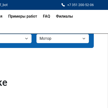
T_bot
+7 351 200-52-06
ая
Примеры работ
FAQ
Филиалы
ке