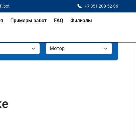
T_bot
+7 351 200-52-06
ая
Примеры работ
FAQ
Филиалы
ке