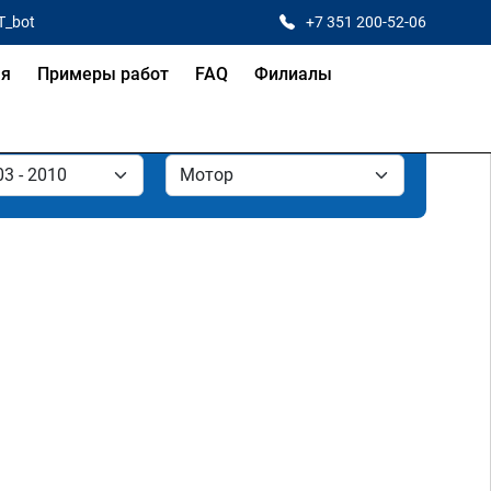
T_bot
+7 351 200-52-06
ая
Примеры работ
FAQ
Филиалы