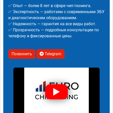
✅ Опыт — более 8 лет в сфере чип-тюнинга.
✅ Экспертность — работаем с современными ЭБУ
и диагностическим оборудованием.
✅ Надежность — гарантия на все виды работ.
✅ Прозрачность — подробные консультации по
телефону и фиксированные цены.
Позвонить
Telegram