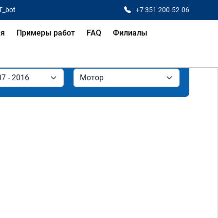
T_bot
+7 351 200-52-06
ая
Примеры работ
FAQ
Филиалы