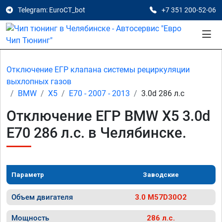
Telegram: EuroCT_bot
+7 351 200-52-06
Отключение ЕГР клапана системы рециркуляции
выхлопных газов
BMW
X5
E70 - 2007 - 2013
3.0d 286 л.с
Отключение ЕГР BMW X5 3.0d
E70 286 л.с. в Челябинске.
Параметр
Заводские
Объем двигателя
3.0 M57D30O2
Мощность
286 л.с.