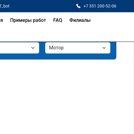
T_bot
+7 351 200-52-06
ая
Примеры работ
FAQ
Филиалы