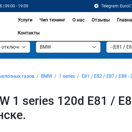
 | 09:00 - 19:00
Telegram: EuroC
Услуги
Чип тюнинг
О нас
Отзывы
Главн
Контакты
ыхлопных газов
BMW
1 series
E81 / E82 / E87 / E88 - 
 series 120d E81 / E82 
нске.