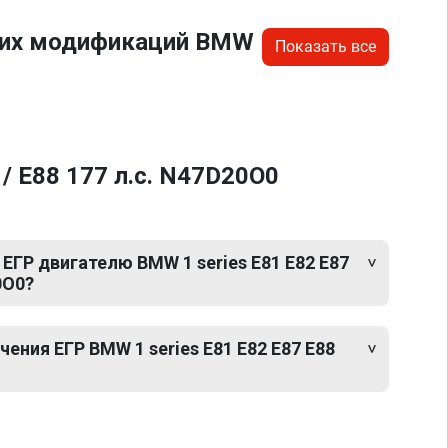
угих модификаций BMW
Показать все
/ E88 177 л.с. N47D20O0
ЕГР двигателю BMW 1 series E81 E82 E87
0O0?
ния ЕГР BMW 1 series E81 E82 E87 E88