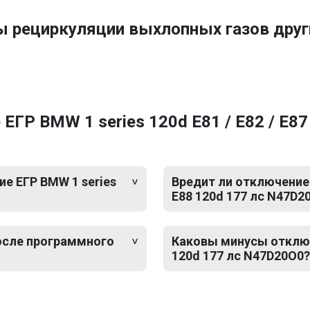
ы рециркуляции выхлопных газов др
ГР BMW 1 series 120d E81 / E82 / E87 
е ЕГР BMW 1 series
Вредит ли отключение 
E88 120d 177 лс N47D2
после программного
Каковы минусы отключе
120d 177 лс N47D20O0?