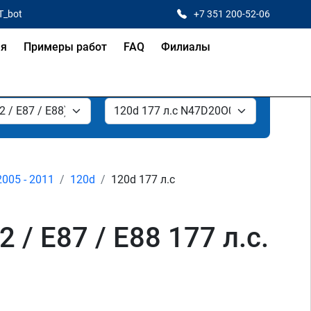
T_bot
+7 351 200-52-06
ая
Примеры работ
FAQ
Филиалы
2005 - 2011
120d
120d 177 л.с
/ E87 / E88 177 л.с.