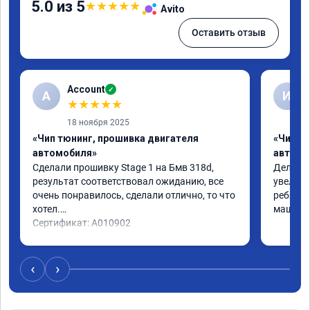
5.0 из 5
★
★
★
★
★
Avito
Оставить отзыв
Account
✓
A
И
★
★
★
★
★
18 ноября 2025
«Чип тюнинг, прошивка двигателя
«Чип т
автомобиля»
автомо
Сделали прошивку Stage 1 на Бмв 318d, 
Делали 
результат соответствовал ожиданию, все 
увеличе
очень понравилось, сделали отлично, то что 
ребята 
хотел.

машина 
Сертификат: A010902
‹
›