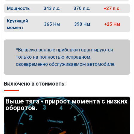
Мощность
343 л.с.
370 л.с.
+27 л.с.
Крутящий
365 Нм
390 Нм
+25 Нм
момент
Вышеуказанные прибавки гарантируются
только на полностью исправном,
своевременно обслуживаемом автомобиле.
Включено в стоимость:
Выше тяга - прирост момента с низких
оборотов.