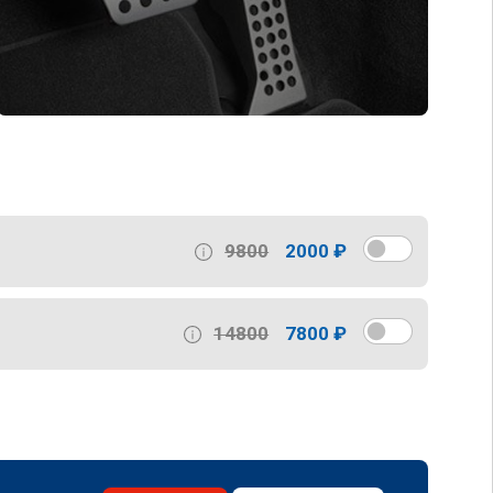
9800
2000 ₽
14800
7800 ₽