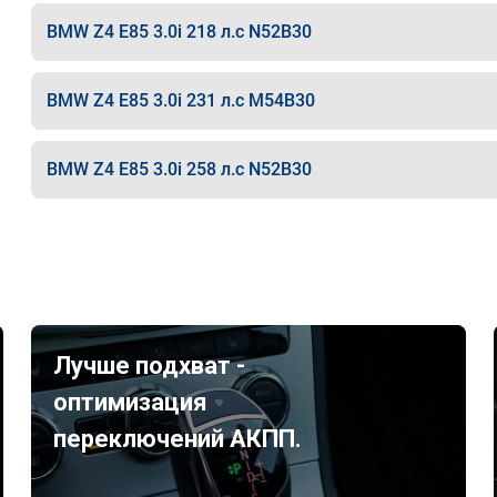
BMW Z4 E85 3.0i 218 л.с N52B30
BMW Z4 E85 3.0i 231 л.с M54B30
BMW Z4 E85 3.0i 258 л.с N52B30
Лучше подхват -
оптимизация
переключений АКПП.