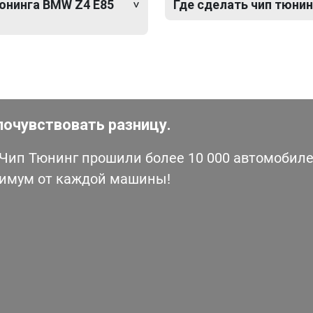
тюнинга BMW Z4 E85
Где сделать чип тюнин
почувствовать разницу.
ип Тюнинг прошили более 10 000 автомобилей
симум от каждой машины!