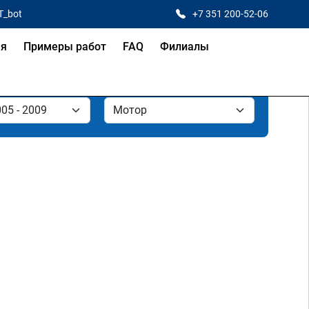
T_bot
+7 351 200-52-06
ая
Примеры работ
FAQ
Филиалы