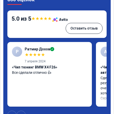
5.0 из 5
★
★
★
★
★
Avito
Оставить отзыв
Ратмир Дохов
✓
Р
A
★
★
★
★
★
7 апреля 2024
«Чип тюнинг BMW X4 F26»
«Чип т
Все сделали отлично 👍
автомо
Сделали
результ
очень п
хотел.

Сертифи