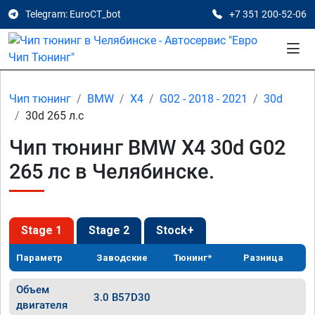
Telegram: EuroCT_bot
+7 351 200-52-06
Чип тюнинг
BMW
X4
G02 - 2018 - 2021
30d
30d 265 л.с
Чип тюнинг BMW X4 30d G02
265 лс в Челябинске.
Stage 1
Stage 2
Stock+
Параметр
Заводские
Тюнинг*
Разница
Объем
3.0 B57D30
двигателя