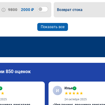
9800
2000 ₽
Возврат стока
Показать все
ии 850 оценок
Илья
✓
✓
И
★
★
★
★
★
★
★
 2025
24 октября 2025
рошивка двигателя
«Чип тюнинг, прошивка двигат