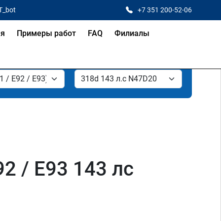
T_bot
+7 351 200-52-06
ая
Примеры работ
FAQ
Филиалы
2 / E93 143 лс