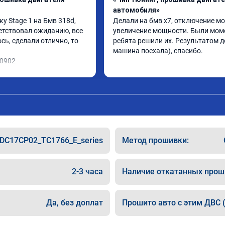
автомобиля»
 Stage 1 на Бмв 318d, 
Делали на бмв х7, отключение мо
етствовал ожиданию, все 
увеличение мощности. Были моме
ь, сделали отлично, то 
ребята решили их. Результатом до
машина поехала), спасибо.
10902
DC17CP02_TC1766_E_series
Метод прошивки:
2-3 часа
Наличие откатанных прош
Да, без доплат
Прошито авто с этим ДВС (