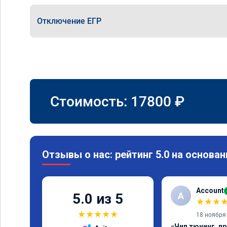
Отключение ЕГР
Стоимость:
17800
₽
Отзывы о нас: рейтинг 5.0 на основан
Account
A
5.0 из 5
★
★
★
★
★
★
★
★
18 ноября
«Чип тюнинг, п