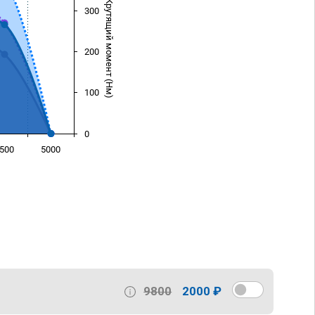
Крутящий момент (Нм)
300
200
100
0
500
5000
)
9800
2000 ₽