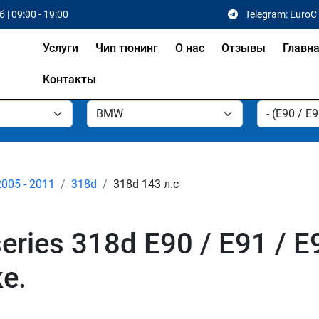
 | 09:00 - 19:00
Telegram: EuroC
Услуги
Чип тюнинг
О нас
Отзывы
Главн
Контакты
2005 - 2011
318d
318d 143 л.с
ies 318d E90 / E91 / E9
е.