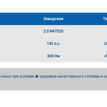
Заводские
Т
2.0 N47D20
143 л.с.
2
300 Нм
4
олько при условии ⛽ заправки качественного топлива и н