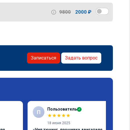
9800
2000 ₽
Записаться
Задать вопрос
Пользователь
✓
П
★
★
★
★
★
18 июня 2025
еля
«Чип тюнинг, прошивка двигателя