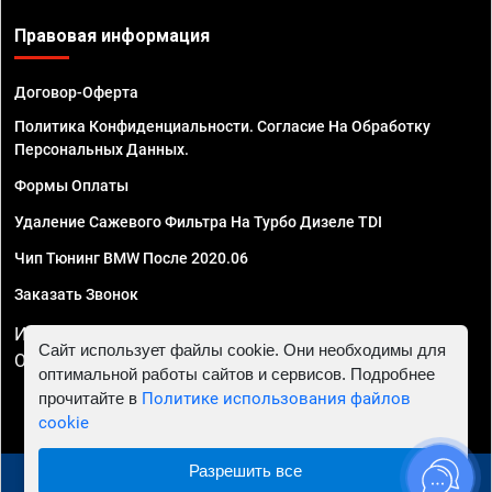
Правовая информация
Договор-Оферта
Политика Конфиденциальности. Согласие На Обработку
Персональных Данных.
Формы Оплаты
Удаление Сажевого Фильтра На Турбо Дизеле TDI
Чип Тюнинг BMW После 2020.06
Заказать Звонок
ИП Смирнов Георгий Павлович. ИНН 781302555843,
Сайт использует файлы cookie. Они необходимы для
ОГРНИП 324470400032610
оптимальной работы сайтов и сервисов. Подробнее
прочитайте в
Политике использования файлов
cookie
Разрешить все
© 2010 - 2026 Чип тюнинг в Челябинске - Автосервис