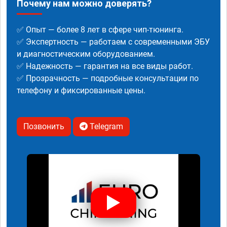
Почему нам можно доверять?
✅ Опыт — более 8 лет в сфере чип-тюнинга.
✅ Экспертность — работаем с современными ЭБУ
и диагностическим оборудованием.
✅ Надежность — гарантия на все виды работ.
✅ Прозрачность — подробные консультации по
телефону и фиксированные цены.
Позвонить
Telegram