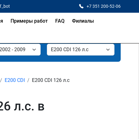
T_bot
+7 351 200-52-06
ая
Примеры работ
FAQ
Филиалы
E200 CDI
E200 CDI 126 л.с
6 л.с. в