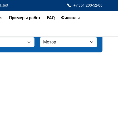
T_bot
+7 351 200-52-06
ая
Примеры работ
FAQ
Филиалы