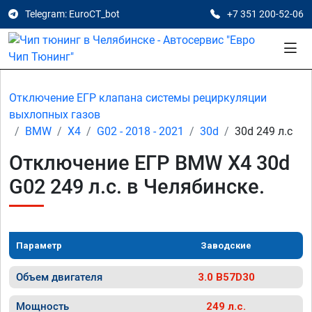
Telegram: EuroCT_bot
+7 351 200-52-06
Отключение ЕГР клапана системы рециркуляции
выхлопных газов
BMW
X4
G02 - 2018 - 2021
30d
30d 249 л.с
Отключение ЕГР BMW X4 30d
G02 249 л.с. в Челябинске.
Параметр
Заводские
Объем двигателя
3.0 B57D30
Мощность
249 л.с.