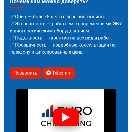
Почему нам можно доверять?
✅ Опыт — более 8 лет в сфере чип-тюнинга.
✅ Экспертность — работаем с современными ЭБУ
и диагностическим оборудованием.
✅ Надежность — гарантия на все виды работ.
✅ Прозрачность — подробные консультации по
телефону и фиксированные цены.
Позвонить
Telegram