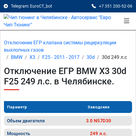
Telegram: EuroCT_bot
+7 351 200-52-06
Отключение ЕГР клапана системы рециркуляции
выхлопных газов
BMW
X3
F25 - 2011 - 2017
30d
30d 249 л.с
Отключение ЕГР BMW X3 30d
F25 249 л.с. в Челябинске.
Параметр
Заводские
Объем двигателя
3.0 N57D30
Мощность
249 л.с.