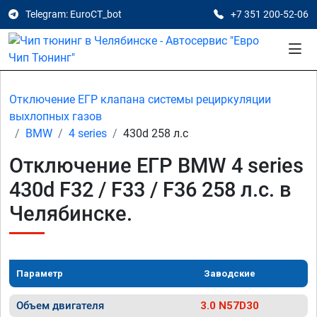
Telegram: EuroCT_bot
+7 351 200-52-06
Отключение ЕГР клапана системы рециркуляции
выхлопных газов
BMW
4 series
430d 258 л.с
Отключение ЕГР BMW 4 series
430d F32 / F33 / F36 258 л.с. в
Челябинске.
Параметр
Заводские
Объем двигателя
3.0 N57D30