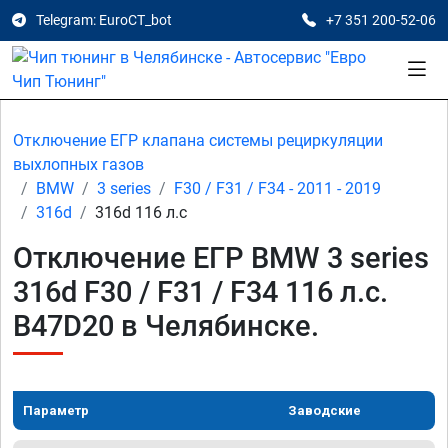
Telegram: EuroCT_bot
+7 351 200-52-06
Отключение ЕГР клапана системы рециркуляции
выхлопных газов
BMW
3 series
F30 / F31 / F34 - 2011 - 2019
316d
316d 116 л.с
Отключение ЕГР BMW 3 series
316d F30 / F31 / F34 116 л.с.
B47D20 в Челябинске.
Параметр
Заводские