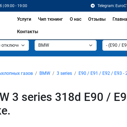
 | 09:00 - 19:00
Telegram: EuroC
Услуги
Чип тюнинг
О нас
Отзывы
Главн
Контакты
ыхлопных газов
BMW
3 series
E90 / E91 / E92 / E93 - 
 series 318d E90 / E91 
е.