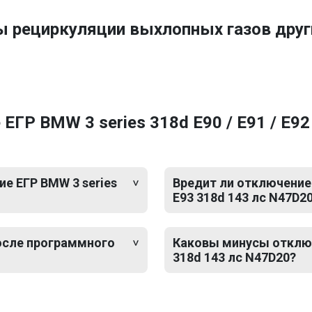
ы рециркуляции выхлопных газов др
ГР BMW 3 series 318d E90 / E91 / E92 
е ЕГР BMW 3 series
Вредит ли отключение 
E93 318d 143 лс N47D2
после программного
Каковы минусы отключе
318d 143 лс N47D20?