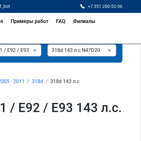
T_bot
+7 351 200-52-06
ая
Примеры работ
FAQ
Филиалы
2005 - 2011
318d
318d 143 л.с
/ E92 / E93 143 л.с.