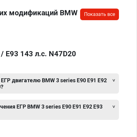
угих модификаций BMW
Показать все
/ E93 143 л.с. N47D20
ЕГР двигателю BMW 3 series E90 E91 E92
0?
ния ЕГР BMW 3 series E90 E91 E92 E93