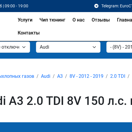
 | 09:00 - 19:00
Telegram: EuroC
Услуги
Чип тюнинг
О нас
Отзывы
Главн
Контакты
ыхлопных газов
Audi
A3
8V - 2012 - 2019
2.0 TDI
 A3 2.0 TDI 8V 150 л.с.