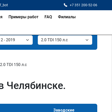
T_bot
+7 351 200-52-06
ая
Примеры работ
FAQ
Филиалы
2.0 TDI 150 л.с
 в Челябинске.
Заводские