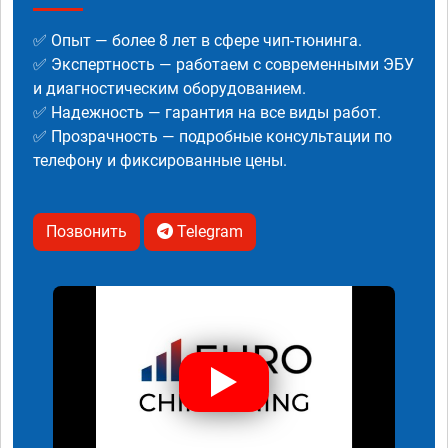
✅ Опыт — более 8 лет в сфере чип-тюнинга.
✅ Экспертность — работаем с современными ЭБУ
и диагностическим оборудованием.
✅ Надежность — гарантия на все виды работ.
✅ Прозрачность — подробные консультации по
телефону и фиксированные цены.
Позвонить
Telegram