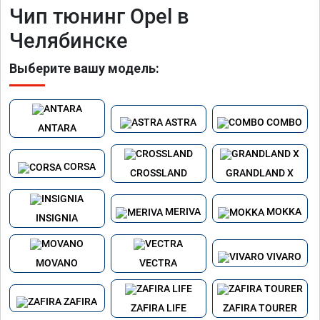
Чип тюнинг Opel в
Челябинске
Выберите вашу модель:
ASTRA
COMBO
ANTARA
CORSA
CROSSLAND
GRANDLAND X
MERIVA
MOKKA
INSIGNIA
VIVARO
MOVANO
VECTRA
ZAFIRA
ZAFIRA LIFE
ZAFIRA TOURER