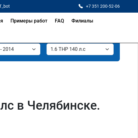
T_bot
+7 351 200-52-06
ая
Примеры работ
FAQ
Филиалы
 лс в Челябинске.