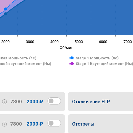
2000
3000
4000
5000
6000
7000
Об/мин
кая мощность (лс)
Stage 1 Мощность (лс)
кой крутящий момент (Нм)
Stage 1 Крутящий момент (Нм
7800
2000 ₽
Отключение ЕГР
7800
2000 ₽
Отстрелы