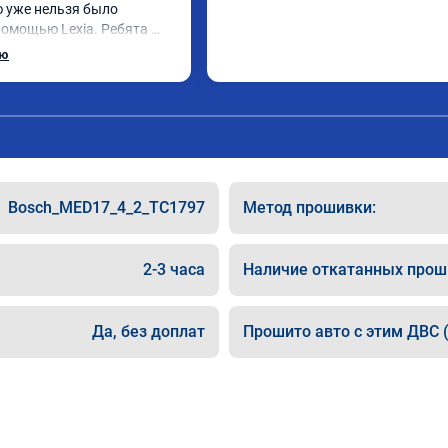
ю уже нельзя было 
помощью Lexia. Ребята 
, оперативно приняли и 
ью
 adblue, так и eolys. 
рван ))
Bosch_MED17_4_2_TC1797
Метод прошивки:
2-3 часа
Наличие откатанных прош
Да, без доплат
Прошито авто с этим ДВС (