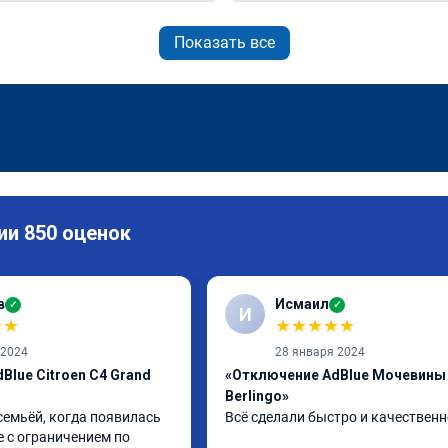
Показать все
ии 850 оценок
в
Исмаил
✓
✓
И
★
★
★
★
★
★
★
 2024
28 января 2024
Blue Citroen C4 Grand
«Отключение AdBlue Мочевины 
Berlingo»
семьёй, когда появилась 
Всё сделали быстро и качественн
 с ограничением по 