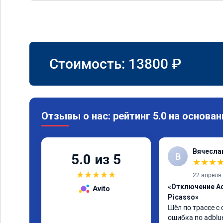
Стоимость:
13800
₽
Отзывы о нас: рейтинг 5.0 на основан
Вячесла
В
5.0 из 5
★
★
★
★
★
★
★
★
22 апреля
«Отключение Ad
Avito
Picasso»
Шёл по трассе с 
ошибка по adblue