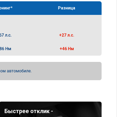
юнинг*
Разница
67 л.с.
+27 л.с.
86 Нм
+46 Нм
мом автомобиле.
Быстрее отклик -