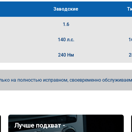
Заводские
Т
1.6
140 л.с.
1
240 Нм
2
лько на полностью исправном, своевременно обслуживае
Лучше подхват -