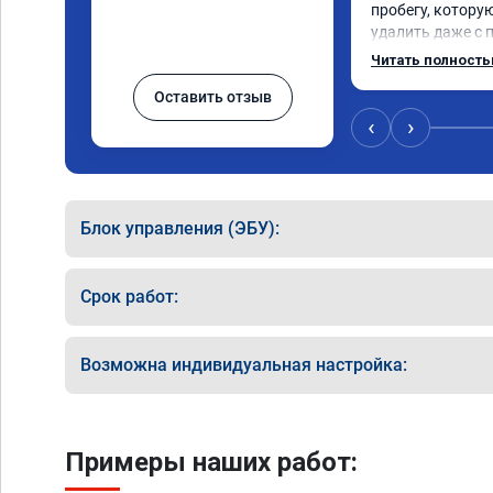
пробегу, котору
удалить даже с 
пошли навстречу
Читать полност
за час отшили как
Оставить отзыв
Отпуск не был со
‹
›
Блок управления (ЭБУ):
Срок работ:
Возможна индивидуальная настройка:
Примеры наших работ: