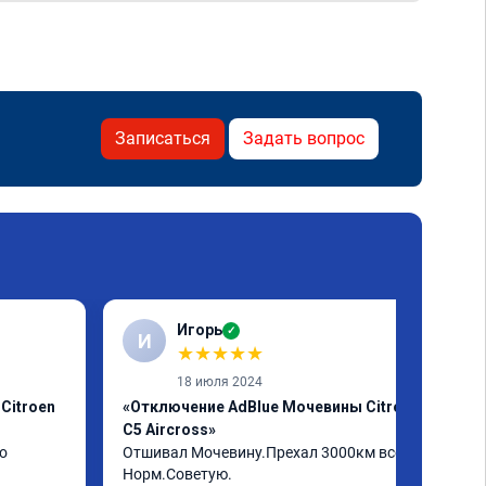
Записаться
Задать вопрос
Игорь
✓
И
★
★
★
★
★
18 июля 2024
Citroen
«Отключение AdBlue Мочевины Citroen
C5 Aircross»
о
Отшивал Мочевину.Прехал 3000км всё 
Норм.Советую.