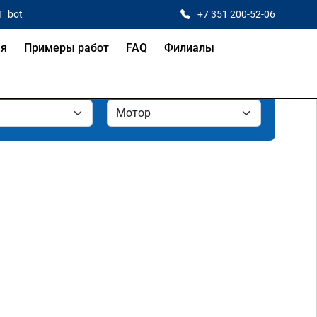
T_bot
+7 351 200-52-06
ая
Примеры работ
FAQ
Филиалы