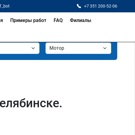
T_bot
+7 351 200-52-06
ая
Примеры работ
FAQ
Филиалы
елябинске.