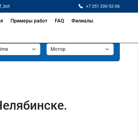
T_bot
+7 351 200-52-06
ая
Примеры работ
FAQ
Филиалы
Челябинске.