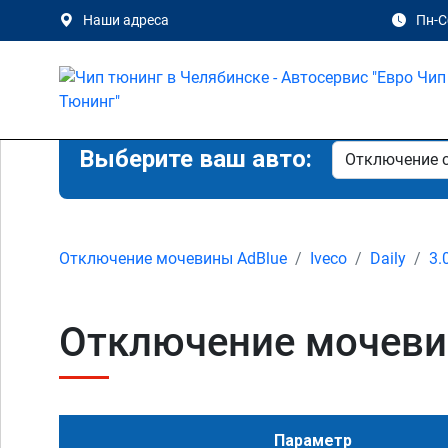
Наши адреса
Пн-Сб
Выберите ваш авто:
Отключение мочевины AdBlue
Iveco
Daily
3.
Отключение мочевины
Параметр