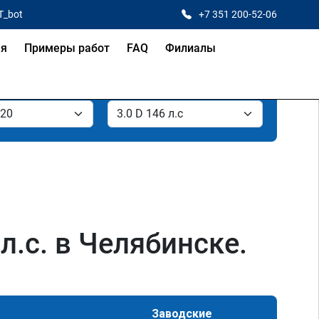
T_bot
+7 351 200-52-06
ая
Примеры работ
FAQ
Филиалы
л.с. в Челябинске.
Заводские