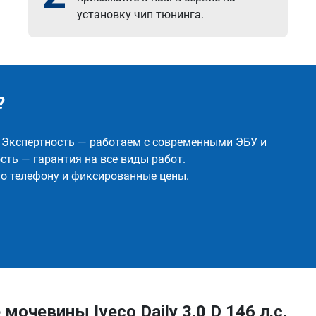
установку чип тюнинга.
?
✅ Экспертность — работаем с современными ЭБУ и
ть — гарантия на все виды работ.
о телефону и фиксированные цены.
очевины Iveco Daily 3.0 D 146 л.с.