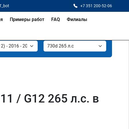
T_bot
+7 351 200-52-06
ая
Примеры работ
FAQ
Филиалы
 / G12 265 л.с. в