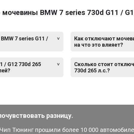
мочевины BMW 7 series 730d G11 / G12
BMW 7 series G11 /
Как отключают мочевину
на что это влияет?
 / G12 730d 265
Сколько стоит отключ
лей?
730d 265 л.с.?
почувствовать разницу.
ип Тюнинг прошили более 10 000 автомобилей