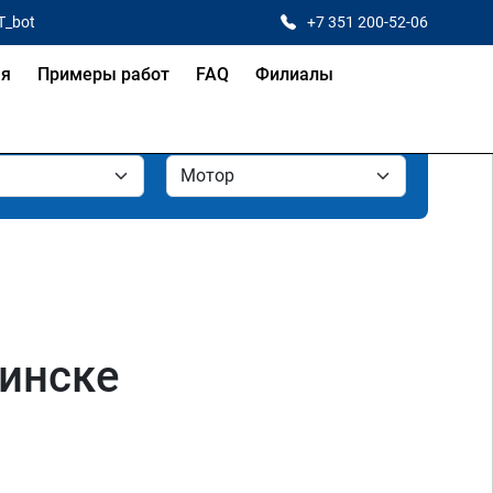
T_bot
+7 351 200-52-06
ая
Примеры работ
FAQ
Филиалы
бинске