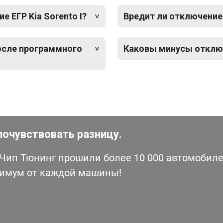
 ЕГР Kia Sorento I?
Вредит ли отключение 
после программного
Каковы минусы отключе
почувствовать разницу.
ип Тюнинг прошили более 10 000 автомобилей
симум от каждой машины!