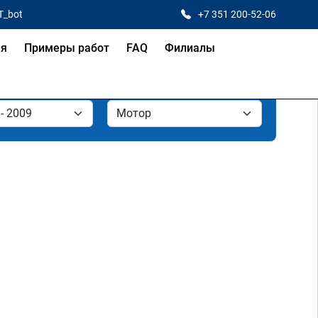
T_bot
+7 351 200-52-06
ая
Примеры работ
FAQ
Филиалы