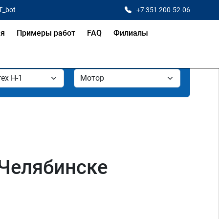
T_bot
+7 351 200-52-06
ая
Примеры работ
FAQ
Филиалы
 Челябинске