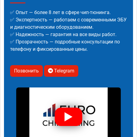
✅ Опыт — более 8 лет в сфере чип-тюнинга.
✅ Экспертность — работаем с современными ЭБУ
и диагностическим оборудованием.
✅ Надежность — гарантия на все виды работ.
✅ Прозрачность — подробные консультации по
телефону и фиксированные цены.
Позвонить
Telegram