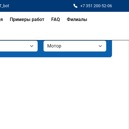
T_bot
+7 351 200-52-06
ая
Примеры работ
FAQ
Филиалы