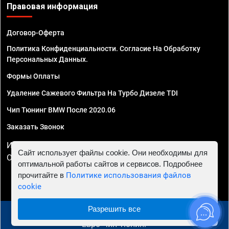
Правовая информация
Договор-Оферта
Политика Конфиденциальности. Согласие На Обработку
Персональных Данных.
Формы Оплаты
Удаление Сажевого Фильтра На Турбо Дизеле TDI
Чип Тюнинг BMW После 2020.06
Заказать Звонок
ИП Смирнов Георгий Павлович. ИНН 781302555843,
Сайт использует файлы cookie. Они необходимы для
ОГРНИП 324470400032610
оптимальной работы сайтов и сервисов. Подробнее
прочитайте в
Политике использования файлов
cookie
Разрешить все
© 2010 - 2026 Чип тюнинг в Челябинске - Автосервис
"Евро Чип Тюнинг"