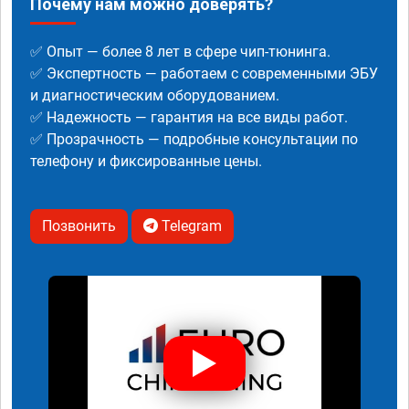
Почему нам можно доверять?
✅ Опыт — более 8 лет в сфере чип-тюнинга.
✅ Экспертность — работаем с современными ЭБУ
и диагностическим оборудованием.
✅ Надежность — гарантия на все виды работ.
✅ Прозрачность — подробные консультации по
телефону и фиксированные цены.
Позвонить
Telegram