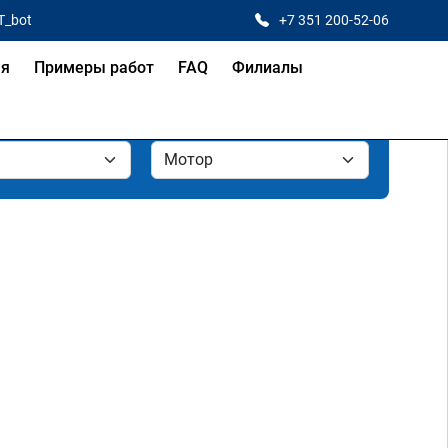
T_bot
+7 351 200-52-06
ая
Примеры работ
FAQ
Филиалы