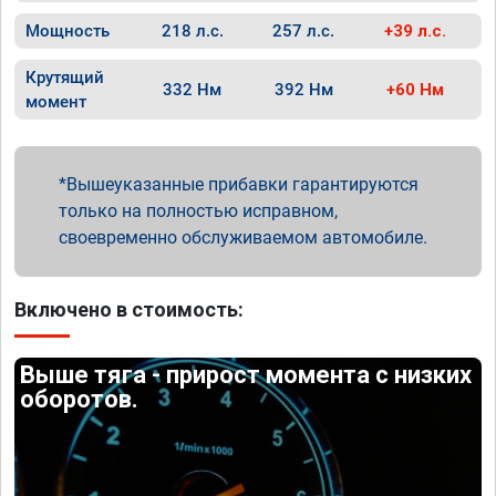
Мощность
218 л.с.
257 л.с.
+39 л.с.
Крутящий
332 Нм
392 Нм
+60 Нм
момент
Вышеуказанные прибавки гарантируются
только на полностью исправном,
своевременно обслуживаемом автомобиле.
Включено в стоимость:
Выше тяга - прирост момента с низких
оборотов.