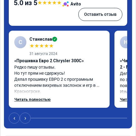
5.0 из 5
★
★
★
★
★
Avito
Оставить отзыв
Станислав
✓
С
Н
★
★
★
★
★
31 августа 2024
«Прошивка Евро 2 Chrysler 300C»
«Чип тю
Редко пишу отзывы.

2 - Мы
Но тут прям не сдержусь!

Делал п
Делал прошивку ЕВРО 2 с програмным 
по эколо
отключением вихревых заслонок и егр в 
появляе
Красногрске.

Изменен
Все прошло отлично,расход топлива 
потом п
Читать полностью
Читать 
упал,провалы изчезли. Понятно,что 
Рекоме
двигатель работал после физического 
удаления вихревых заслонок в аварийном 
‹
›
режиме,но и до удаления их расход топлива 
был выше чем сейчас.

Я доволен,мастеру огромное спасибо!!!!
