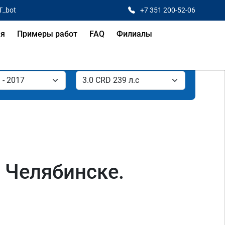
T_bot
+7 351 200-52-06
ая
Примеры работ
FAQ
Филиалы
в Челябинске.