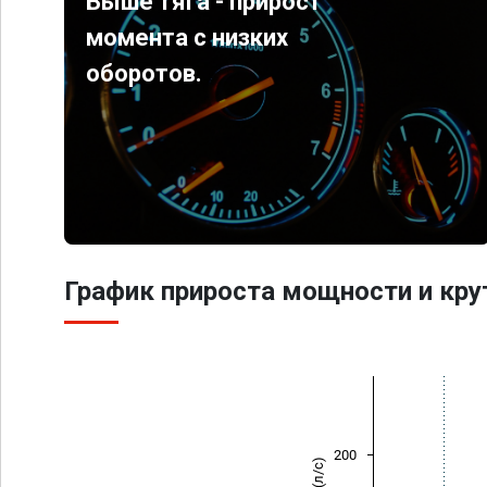
Выше тяга - прирост
момента с низких
оборотов.
График прироста мощности и кр
200