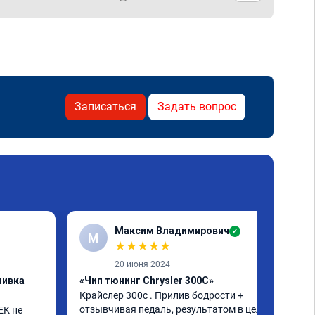
Записаться
Задать вопрос
Максим Владимирович
✓
М
★
★
★
★
★
20 июня 2024
шивка
«Чип тюнинг Chrysler 300C»
Крайслер 300с . Прилив бодрости + 
отзывчивая педаль, результатом в целом 
К не 