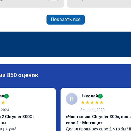
Показать все
ии 850 оценок
ав
Николай
✓
✓
Н
★
★
★
★
★
★
★
а 2024
3 января 2023
2 Chrysler 300C»
«Чип тюнинг Chrysler 300c, про
вы.

евро 2 - Мытищи»
держусь!

Делал прошивку евро 2, что бы ЧЕ