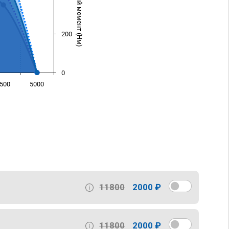
Крутящий момент (Нм)
200
0
500
5000
)
11800
2000 ₽
11800
2000 ₽