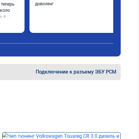
доволен!
 теперь 
коло 
 в 
му 
Подключение к разъему ЭБУ PCM