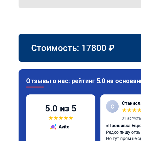
Стоимость:
17800
₽
Отзывы о нас: рейтинг 5.0 на основан
Станисл
С
5.0 из 5
★
★
★
★
★
★
★
★
31 август
«Прошивка Евро 
Avito
Редко пишу отзы
Но тут прям не с