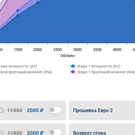
00
1500
2000
2500
3000
3500
4000
4
Об/мин
кая мощность (лс)
Stage 1 Мощность (лс)
кой крутящий момент (Нм)
Stage 1 Крутящий момент (Нм
11800
2000 ₽
Прошивка Евро 2
11800
2000 ₽
Возврат стока