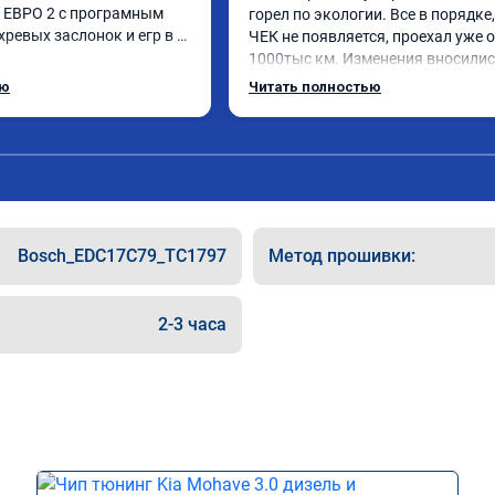
ЕВРО 2 с програмным 
горел по экологии. Все в порядке,
ревых заслонок и егр в 
ЧЕК не появляется, проехал уже о
1000тыс км. Изменения вносились
чно,расход топлива 
родную прошивку, потом програм
ью
Читать полностью
чезли. Понятно,что 
закачали обратно. Рекомендую.
ал после физического 
ых заслонок в аварийном 
даления их расход 
е чем сейчас.

у огромное спасибо!!!!

п!!!
Bosch_EDC17C79_TC1797
Метод прошивки:
2-3 часа