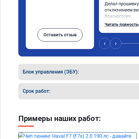
Делал прошивку 
отключением вих
Красногрске.

Все прошло отли
Читать полност
упал,провалы из
Оставить отзыв
двигатель работ
удаления вихрев
‹
›
режиме,но и до у
топлива был выш
Я доволен,мастер
Команда у них то
Блок управления (ЭБУ):
Срок работ:
Примеры наших работ: