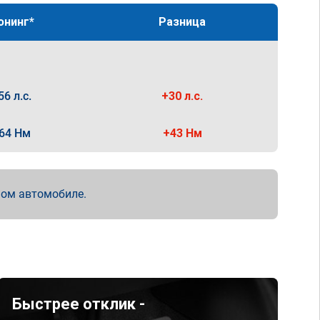
юнинг*
Разница
56 л.с.
+30 л.с.
64 Нм
+43 Нм
мом автомобиле.
Быстрее отклик -