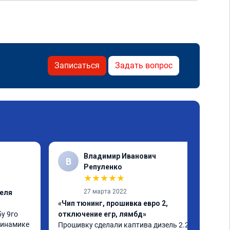
Записаться
Задать вопрос
Владимир Иванович
В
✓
Репуленко
★
★
★
★
★
27 марта 2022
теля
«Чип тюнинг, прошивка евро 2,
у 9го 
отключение егр, лямбд»
динамике 
Прошивку сделали каптива дизель 2.2 