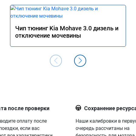
ё раз большое спасибо!

шей компании.
Чип тюнинг Kia Mohave 3.0 дизель и
отключение мочевины
та после проверки
Сохранение ресурс
водите оплату после
Наши калибровки в перв
поездки, если вас
очередь рассчитаны на
ют все характеристики.
безопасность для мотора