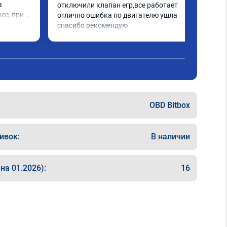
 
отключили клапан егр,все работает 
е, при 
отлично ошибка по двигателю ушла 
ешает. 
спасибо рекомендую
OBD Bitbox
ивок:
В наличии
на 01.2026):
16