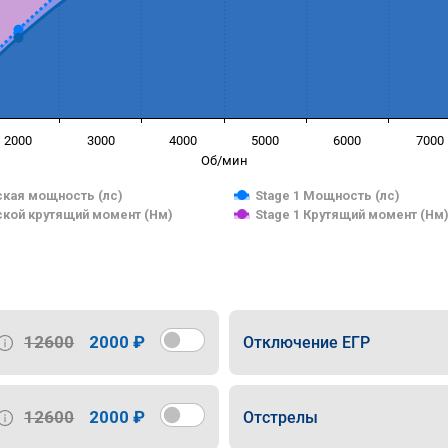
2000
3000
4000
5000
6000
7000
Об/мин
кая мощность (лс)
Stage 1 Мощность (лс)
кой крутящий момент (Нм)
Stage 1 Крутящий момент (Нм
12600
2000 ₽
Отключение ЕГР
12600
2000 ₽
Отстрелы