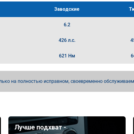
Заводские
Т
6.2
426 л.с.
4
621 Нм
6
лько на полностью исправном, своевременно обслуживае
Лучше подхват -