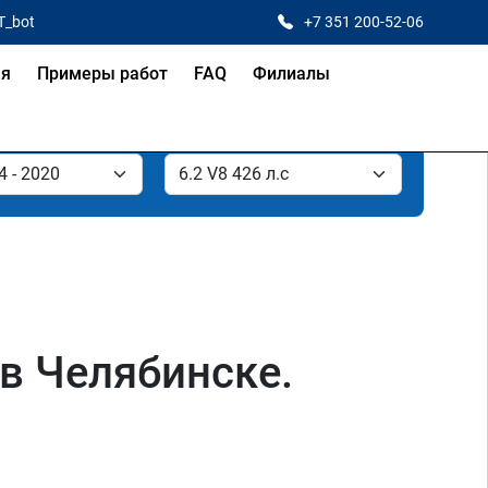
T_bot
+7 351 200-52-06
ая
Примеры работ
FAQ
Филиалы
 в Челябинске.