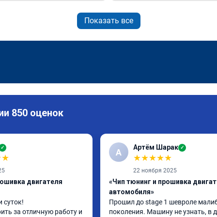
Показать все
ии 850 оценок
Артём Шарак
✓
✓
А
★
★
★
★
★
★
★
25
22 ноября 2025
рошивка двигателя
«Чип тюнинг и прошивка двига
автомобиля»
 суток!

Прошил до stage 1 шевроле малиб
ить за отличную работу и 
поколения. Машину не узнать, в 