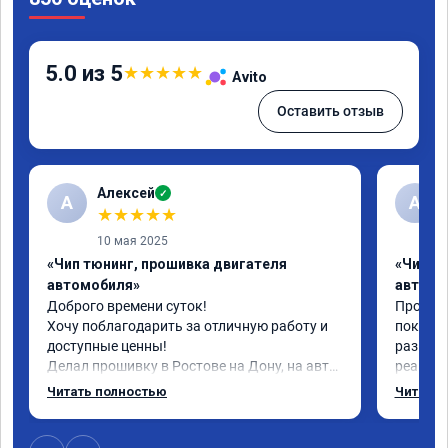
5.0 из 5
★
★
★
★
★
Avito
Оставить отзыв
Алексей
✓
А
А
★
★
★
★
★
10 мая 2025
«Чип тюнинг, прошивка двигателя
«Чип т
автомобиля»
автомо
Доброго времени суток!

Прошил 
Хочу поблагодарить за отличную работу и 
поколен
доступные ценны!

разница
Делал прошивку в Ростове на Дону, на авто 
реагируе
шевроле круз 1.8 (141 л.с)с акпп 2013г.в.

спокойн
Читать полностью
Читать 
Залили стэйдж 1; евро 2 и холодный 
доволе
термостат и всё это за 13800 рублей, цена 
просто сказка, а результат при этом просто 