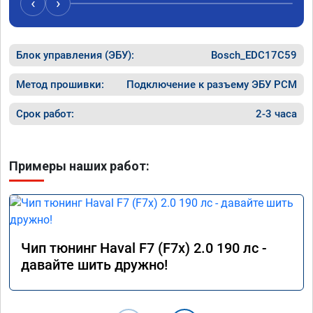
‹
›
бомба. Сделали всё очень хорошо и быстро, 
после прошивки уже недельку покатался по 
городу и всё замечательно, но больше всего 
Блок управления (ЭБУ):
порадовало поведение авто на трассе, на 
Bosch_EDC17C59
майские праздники поехал в мордовию, 
1200км, машину не узнать - тяга отличная, 
Метод прошивки:
Подключение к разъему ЭБУ PCM
динамика разгона просто прелесть, 
отзывчивость на пидаль газа 
Срок работ:
2-3 часа
превосходная, одно удовольствие теперь 
прокатиться на дальняк! При этом расход 
по трассе стал намного ниже, 6.2 литра на 
Примеры наших работ:
сотку при скоростном режиме 100 - 120 км/
ч. Однозначно рекомендую 
воспользоваться услугами данного 
сервиса, я остался очень доволен 
результатом. Ещё раз большое спасибо!

Процветания вашей компании.
Чип тюнинг Haval F7 (F7x) 2.0 190 лс -
давайте шить дружно!