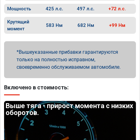
Мощность
425 л.с.
497 л.с.
+72 л.с.
Крутящий
583 Нм
682 Нм
+99 Нм
момент
Вышеуказанные прибавки гарантируются
только на полностью исправном,
своевременно обслуживаемом автомобиле.
Включено в стоимость:
Выше тяга - прирост момента с низких
оборотов.