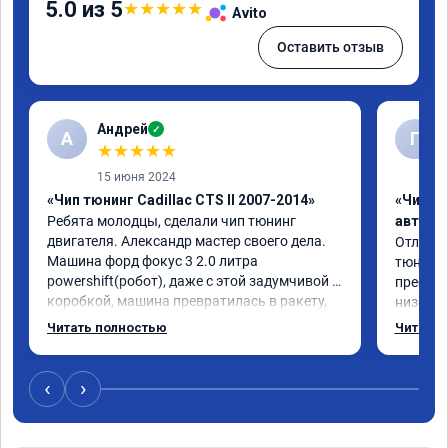
5.0 из 5
★
★
★
★
★
Avito
Оставить отзыв
Андрей
✓
А
Г
★
★
★
★
★
15 июня 2024
«Чип тюнинг Cadillac CTS II 2007-2014»
«Чип т
Ребята молодцы, сделали чип тюнинг 
автомо
двигателя. Александр мастер своего дела. 
Отлична
Машина форд фокус 3 2.0 литра 
тюнинго
powershift(робот), даже с этой задумчивой 
преобра
коробкой, машина превратилась в ракету, 
низов, 
даже страшно от такого ускорения, 
Расход 
Читать полностью
Читать 
динамика огонь, педаль газа отзывчивее, 
снизилс
пропала эта удасная задумчивость 
подробн
машины, при этом расход топлива немного 
всем, к
‹
›
уменьшился, начиная даже на холостом 
ходу. Да, можно найти дешевле услугу эту, 
но лучше чуть переплатить, но зато быть 